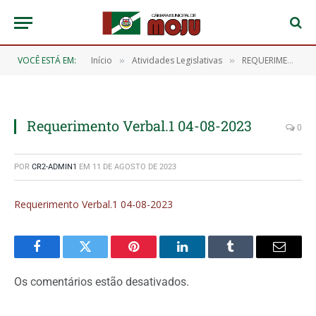
VOCÊ ESTÁ EM:
Início
Atividades Legislativas
REQUERIMENTOS 2023
»
»
Requerimento Verbal.1 04-08-2023
0
POR
CR2-ADMIN1
EM
11 DE AGOSTO DE 2023
Requerimento Verbal.1 04-08-2023
Facebook
Twitter
Pinterest
O
Tumblr
E-
LinkedIn
mail
Os comentários estão desativados.