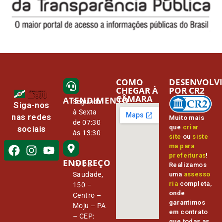
COMO
DESENVOLV
CHEGAR À
POR CR2
CÂMARA
ATENDIMENTO
Segunda
Siga-nos
à Sexta
nas redes
Muito mais
de 07:30
que
criar
sociais
às 13:30
site
ou
siste
ma para
prefeituras
!
ENDEREÇO
Tv Da
Realizamos
Saudade,
uma
assesso
ria
completa,
150 –
onde
Centro –
garantimos
Moju – PA
em contrato
– CEP:
que todas as