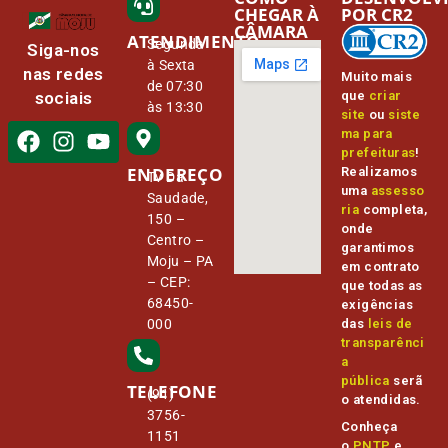
CHEGAR À
POR CR2
CÂMARA
ATENDIMENTO
Segunda
Siga-nos
à Sexta
nas redes
Muito mais
de 07:30
que
criar
sociais
às 13:30
site
ou
siste
ma para
prefeituras
!
ENDEREÇO
Realizamos
Tv Da
uma
assesso
Saudade,
ria
completa,
150 –
onde
Centro –
garantimos
Moju – PA
em contrato
– CEP:
que todas as
68450-
exigências
000
das
leis de
transparênci
a
pública
serã
TELEFONE
(91)
o atendidas.
3756-
Conheça
1151
o
PNTP
e