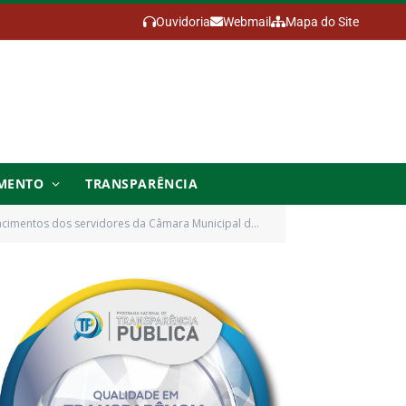
Ouvidoria
Webmail
Mapa do Site
MENTO
TRANSPARÊNCIA
idores da Câmara Municipal de Mojú e dá outras providencias)