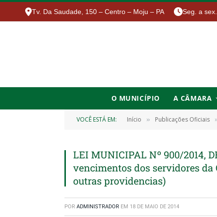
Tv. Da Saudade, 150 – Centro – Moju – PA
Seg. a sex
O MUNICÍPIO
A CÂMARA
VOCÊ ESTÁ EM:
Início
Publicações Oficiais
»
LEI MUNICIPAL Nº 900/2014, DE
vencimentos dos servidores da
outras providencias)
POR
ADMINISTRADOR
EM
18 DE MAIO DE 2014