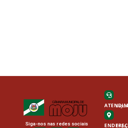
ATENDI
Segund
Siga-nos nas redes sociais
ENDERE
Tv Da 