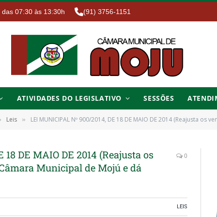
. das 07:30 às 13:30h
(91) 3756-1151
ATIVIDADES DO LEGISLATIVO
SESSÕES
ATENDI
Leis
LEI MUNICIPAL Nº 900/2014, DE 18 DE MAIO DE 2014 (Reajusta os vencimentos dos serv
»
»
 18 DE MAIO DE 2014 (Reajusta os
0
 Câmara Municipal de Mojú e dá
LEIS