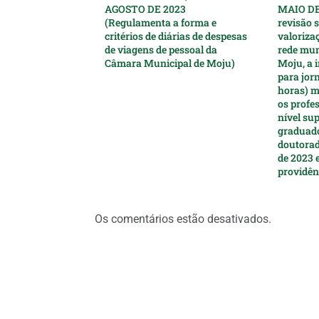
AGOSTO DE 2023
MAIO DE
(Regulamenta a forma e
revisão s
critérios de diárias de despesas
valoriza
de viagens de pessoal da
rede mun
Câmara Municipal de Moju)
Moju, a i
para jor
horas) m
os profe
nível sup
graduado
doutorad
de 2023 
providên
Os comentários estão desativados.