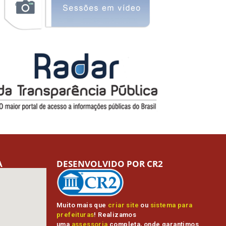
A
DESENVOLVIDO POR CR2
Muito mais que
criar site
ou
sistema para
prefeituras
! Realizamos
uma
assessoria
completa, onde garantimos