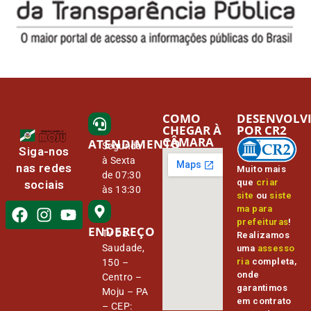
COMO
DESENVOLV
CHEGAR À
POR CR2
CÂMARA
ATENDIMENTO
Segunda
Siga-nos
à Sexta
nas redes
Muito mais
de 07:30
que
criar
sociais
às 13:30
site
ou
siste
ma para
prefeituras
!
ENDEREÇO
Tv Da
Realizamos
Saudade,
uma
assesso
ria
completa,
150 –
onde
Centro –
garantimos
Moju – PA
em contrato
– CEP: