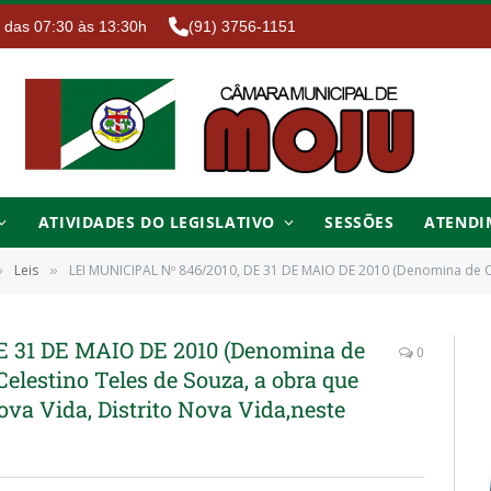
. das 07:30 às 13:30h
(91) 3756-1151
ATIVIDADES DO LEGISLATIVO
SESSÕES
ATENDI
Leis
LEI MUNICIPAL Nº 846/2010, DE 31 DE MAIO DE 2010 (Denomina de Complexo Esportivo e de Lazer Celestino Teles de Souza, 
»
»
E 31 DE MAIO DE 2010 (Denomina de
0
elestino Teles de Souza, a obra que
ova Vida, Distrito Nova Vida,neste