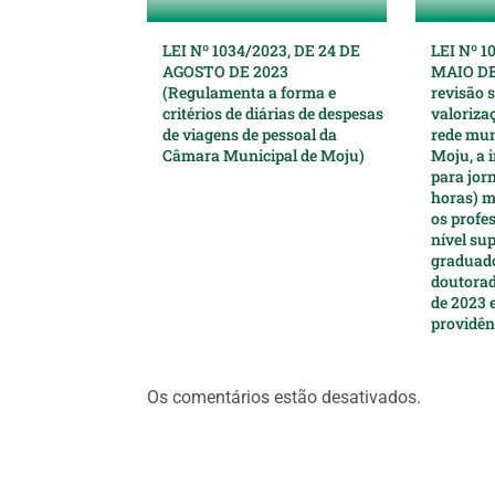
LEI Nº 1034/2023, DE 24 DE
LEI Nº 1
AGOSTO DE 2023
MAIO DE
(Regulamenta a forma e
revisão s
critérios de diárias de despesas
valoriza
de viagens de pessoal da
rede mun
Câmara Municipal de Moju)
Moju, a i
para jor
horas) m
os profe
nível sup
graduado
doutorad
de 2023 
providên
Os comentários estão desativados.