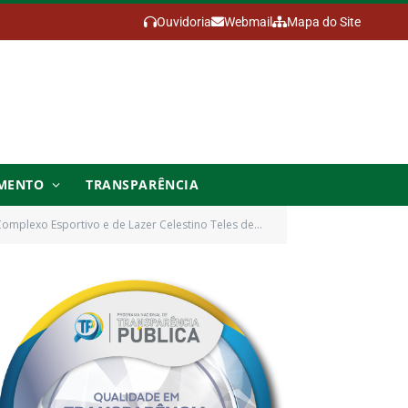
Ouvidoria
Webmail
Mapa do Site
MENTO
TRANSPARÊNCIA
a obra que esta sendo construída na Vila nova Vida, Distrito Nova Vida,neste municípo)