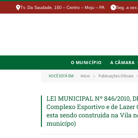
Tv. Da Saudade, 150 – Centro – Moju – PA
Seg. a sex
O MUNICÍPIO
A CÂMARA
VOCÊ ESTÁ EM:
Início
Publicações Oficiais
»
LEI MUNICIPAL Nº 846/2010, D
Complexo Esportivo e de Lazer C
esta sendo construída na Vila n
municípo)