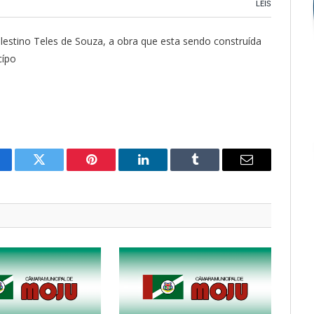
LEIS
estino Teles de Souza, a obra que esta sendo construída
cípo
cebook
Twitter
Pinterest
O
Tumblr
E-
LinkedIn
mail