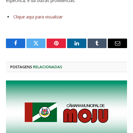
especifica, e dá outras providencias.
Clique aqui para visualizar
Facebook
Twitter
Pinterest
O
Tumblr
E-
LinkedIn
mail
POSTAGENS
RELACIONADAS