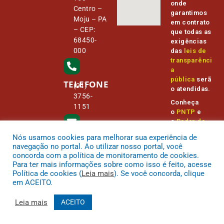
onde
Centro –
garantimos
Moju – PA
em contrato
– CEP:
que todas as
68450-
exigências
000
das
leis de
transparênci
a
pública
serã
TELEFONE
(91)
o atendidas.
3756-
Conheça
1151
o
PNTP
e
o
Radar da
Transparênc
Nós usamos cookies para melhorar sua experiência de
E-MAIL
ia Pública
camara@
navegação no portal. Ao utilizar nosso portal, você
cmmoju.p
concorda com a política de monitoramento de cookies.
a.gov.br
Para ter mais informações sobre como isso é feito, acesse
Política de cookies (
Leia mais
). Se você concorda, clique
em ACEITO.
Leia mais
ACEITO
.
Todos os direitos reservados a Câmara Municipal Moju
Mapa do Site
Acessar Área Administrativa
Acessar o Webmail