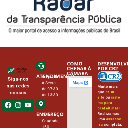
COMO
DESENVOLV
CHEGAR À
POR CR2
CÂMARA
ATENDIMENTO
Segunda
Siga-nos
à Sexta
nas redes
Muito mais
de 07:30
que
criar
sociais
às 13:30
site
ou
siste
ma para
prefeituras
!
ENDEREÇO
Realizamos
Tv Da
uma
assesso
Saudade,
ria
completa,
150 –