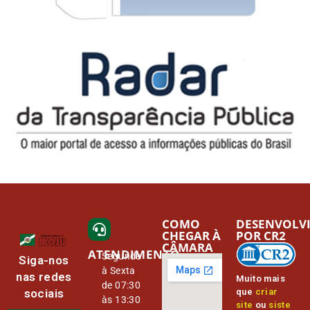
COMO
DESENVOLV
CHEGAR À
POR CR2
CÂMARA
ATENDIMENTO
Segunda
Siga-nos
à Sexta
nas redes
Muito mais
de 07:30
que
criar
sociais
às 13:30
site
ou
siste