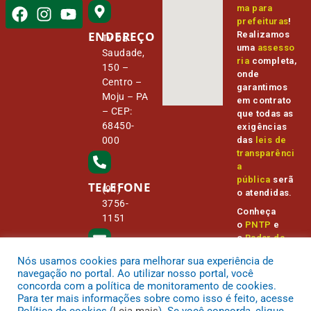
ma para
prefeituras
!
ENDEREÇO
Realizamos
Tv Da
uma
assesso
Saudade,
ria
completa,
150 –
onde
Centro –
garantimos
Moju – PA
em contrato
– CEP:
que todas as
68450-
exigências
000
das
leis de
transparênci
a
pública
serã
TELEFONE
(91)
o atendidas.
3756-
Conheça
1151
o
PNTP
e
o
Radar da
Transparênc
Nós usamos cookies para melhorar sua experiência de
E-MAIL
ia Pública
camara@
navegação no portal. Ao utilizar nosso portal, você
cmmoju.p
concorda com a política de monitoramento de cookies.
a.gov.br
Para ter mais informações sobre como isso é feito, acesse