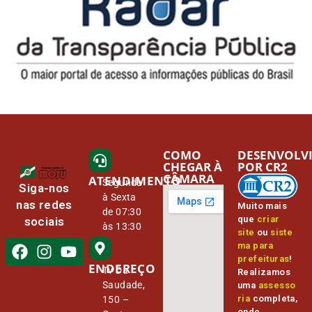
COMO
DESENVOLV
CHEGAR À
POR CR2
CÂMARA
ATENDIMENTO
Segunda
Siga-nos
à Sexta
nas redes
Muito mais
de 07:30
que
criar
sociais
às 13:30
site
ou
siste
ma para
prefeituras
!
ENDEREÇO
Tv Da
Realizamos
Saudade,
uma
assesso
ria
completa,
150 –
onde