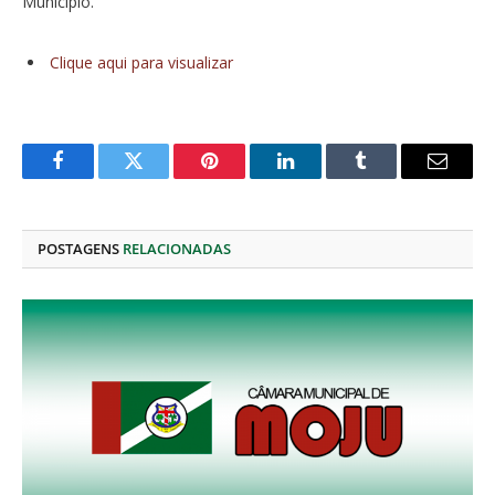
Município.
Clique aqui para visualizar
Facebook
Twitter
Pinterest
O
Tumblr
E-
LinkedIn
mail
POSTAGENS
RELACIONADAS