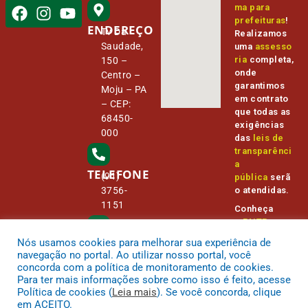
ma para
prefeituras
!
ENDEREÇO
Tv Da
Realizamos
Saudade,
uma
assesso
ria
completa,
150 –
onde
Centro –
garantimos
Moju – PA
em contrato
– CEP:
que todas as
68450-
exigências
000
das
leis de
transparênci
a
TELEFONE
(91)
pública
serã
o atendidas.
3756-
1151
Conheça
o
PNTP
e
o
Radar da
Nós usamos cookies para melhorar sua experiência de
E-MAIL
Transparênc
camara@
navegação no portal. Ao utilizar nosso portal, você
ia Pública
cmmoju.p
concorda com a política de monitoramento de cookies.
a.gov.br
Para ter mais informações sobre como isso é feito, acesse
Política de cookies (
Leia mais
). Se você concorda, clique
em ACEITO.