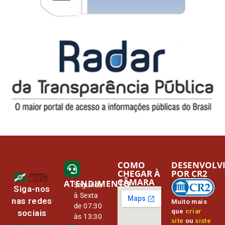
COMO
DESENVOLV
CHEGAR À
POR CR2
CÂMARA
ATENDIMENTO
Segunda
Siga-nos
à Sexta
nas redes
Muito mais
de 07:30
que
criar
sociais
às 13:30
site
ou
siste