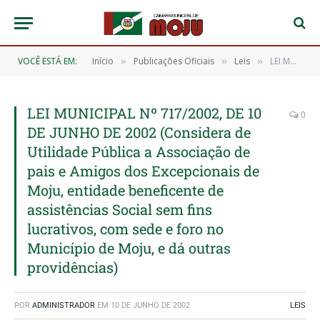
VOCÊ ESTÁ EM:
Início
Publicações Oficiais
Leis
LEI MUNICIPAL Nº 717/2002, DE 10 DE JUNHO DE 2002 (Considera de Utilidade Pública a Associação de pais e Amigos dos Excepcionais de Moju, entidade beneficente de assistências Social sem fins lucrativos, com sede e foro no Município de Moju, e dá outras providências)
»
»
»
LEI MUNICIPAL Nº 717/2002, DE 10
0
DE JUNHO DE 2002 (Considera de
Utilidade Pública a Associação de
pais e Amigos dos Excepcionais de
Moju, entidade beneficente de
assistências Social sem fins
lucrativos, com sede e foro no
Município de Moju, e dá outras
providências)
POR
ADMINISTRADOR
EM
10 DE JUNHO DE 2002
LEIS