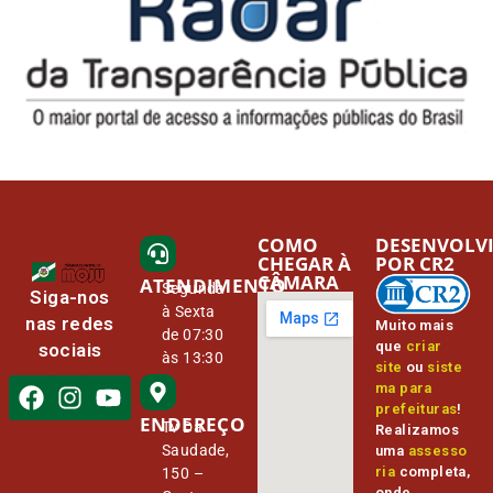
COMO
DESENVOLV
CHEGAR À
POR CR2
CÂMARA
ATENDIMENTO
Segunda
Siga-nos
à Sexta
nas redes
Muito mais
de 07:30
que
criar
sociais
às 13:30
site
ou
siste
ma para
prefeituras
!
ENDEREÇO
Tv Da
Realizamos
Saudade,
uma
assesso
ria
completa,
150 –
onde