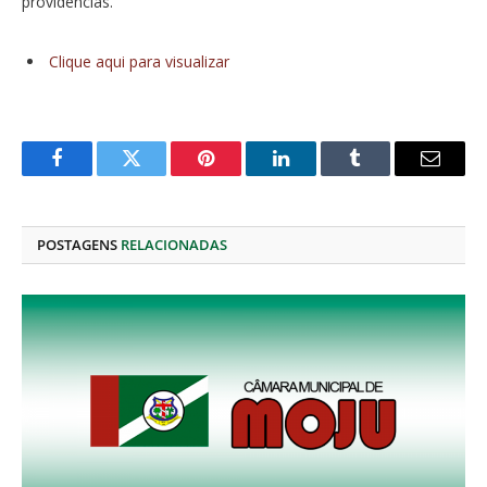
providências.
Clique aqui para visualizar
Facebook
Twitter
Pinterest
O
Tumblr
E-
LinkedIn
mail
POSTAGENS
RELACIONADAS