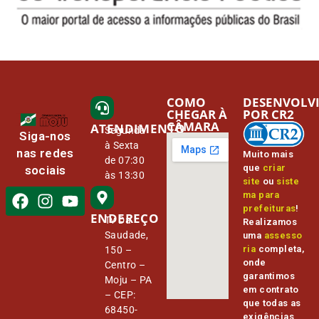
COMO
DESENVOLV
CHEGAR À
POR CR2
CÂMARA
ATENDIMENTO
Segunda
Siga-nos
à Sexta
nas redes
Muito mais
de 07:30
que
criar
sociais
às 13:30
site
ou
siste
ma para
prefeituras
!
ENDEREÇO
Tv Da
Realizamos
Saudade,
uma
assesso
ria
completa,
150 –
onde
Centro –
garantimos
Moju – PA
em contrato
– CEP:
que todas as
68450-
exigências