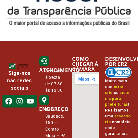
COMO
DESENVOLV
CHEGAR À
POR CR2
CÂMARA
ATENDIMENTO
Segunda
Siga-nos
à Sexta
nas redes
Muito mais
de 07:30
que
criar
sociais
às 13:30
site
ou
siste
ma para
prefeituras
!
ENDEREÇO
Tv Da
Realizamos
Saudade,
uma
assesso
ria
completa,
150 –
onde
Centro –
garantimos
Moju – PA