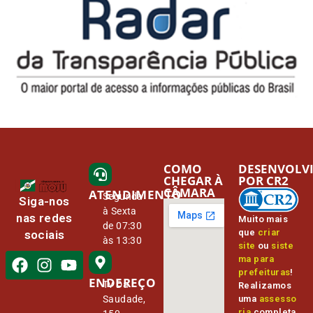
COMO
DESENVOLV
CHEGAR À
POR CR2
CÂMARA
ATENDIMENTO
Segunda
Siga-nos
à Sexta
nas redes
Muito mais
de 07:30
que
criar
sociais
às 13:30
site
ou
siste
ma para
prefeituras
!
ENDEREÇO
Tv Da
Realizamos
Saudade,
uma
assesso
ria
completa,