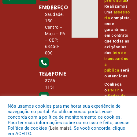
prefeituras
!
ENDEREÇO
Realizamos
Tv Da
uma
assesso
Saudade,
ria
completa,
150 –
onde
Centro –
garantimos
Moju – PA
em contrato
– CEP:
que todas as
68450-
exigências
000
das
leis de
transparênci
a
pública
serã
TELEFONE
(91)
o atendidas.
3756-
Conheça
1151
o
PNTP
e
o
Radar da
Transparênc
Nós usamos cookies para melhorar sua experiência de
E-MAIL
ia Pública
camara@
navegação no portal. Ao utilizar nosso portal, você
cmmoju.p
concorda com a política de monitoramento de cookies.
a.gov.br
Para ter mais informações sobre como isso é feito, acesse
Política de cookies (
Leia mais
). Se você concorda, clique
em ACEITO.