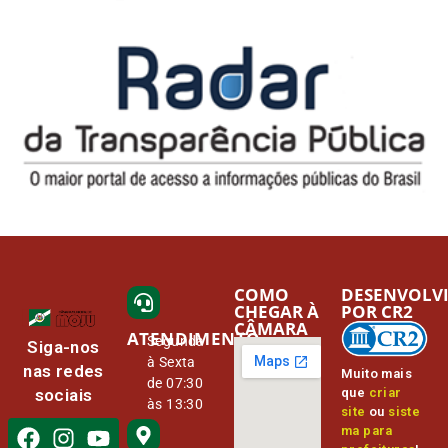
COMO
DESENVOLV
CHEGAR À
POR CR2
CÂMARA
ATENDIMENTO
Segunda
Siga-nos
à Sexta
nas redes
Muito mais
de 07:30
que
criar
sociais
às 13:30
site
ou
siste
ma para