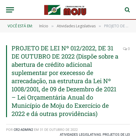
VOCÊ ESTÁ EM:
Início
Atividades Legislativas
PROJETO DE LEI Nº 012/2022, DE 31 DE OUTUBRO DE 2022 (Dispõe sobre a abertura de crédito adicional suplementar por execesso de arrecadação, na estrutura da Lei Nº 1008/2001, de 09 de Dezembro de 2021 – Lei Orçamentária Anual do Município de Moju do Exercício de 2022 e dá outras providências)
»
»
PROJETO DE LEI Nº 012/2022, DE 31
0
DE OUTUBRO DE 2022 (Dispõe sobre a
abertura de crédito adicional
suplementar por execesso de
arrecadação, na estrutura da Lei Nº
1008/2001, de 09 de Dezembro de 2021
– Lei Orçamentária Anual do
Município de Moju do Exercício de
2022 e dá outras providências)
POR
CR2-ADMIN2
EM
31 DE OUTUBRO DE 2022
ATIVIDADES LEGISLATIVAS
,
PROJETOS DE LEI