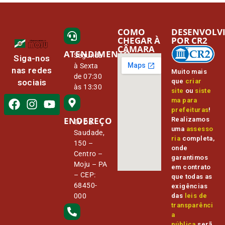
COMO
DESENVOLV
CHEGAR À
POR CR2
CÂMARA
ATENDIMENTO
Segunda
Siga-nos
à Sexta
nas redes
Muito mais
de 07:30
que
criar
sociais
às 13:30
site
ou
siste
ma para
prefeituras
!
ENDEREÇO
Realizamos
Tv Da
uma
assesso
Saudade,
ria
completa,
150 –
onde
Centro –
garantimos
Moju – PA
em contrato
– CEP:
que todas as
68450-
exigências
000
das
leis de
transparênci
a
pública
serã