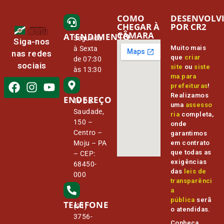
COMO
DESENVOLV
CHEGAR À
POR CR2
CÂMARA
ATENDIMENTO
Segunda
Siga-nos
Muito mais
à Sexta
nas redes
que
criar
de 07:30
sociais
site
ou
siste
às 13:30
ma para
prefeituras
!
Realizamos
ENDEREÇO
Tv Da
uma
assesso
Saudade,
ria
completa,
150 –
onde
Centro –
garantimos
Moju – PA
em contrato
que todas as
– CEP:
exigências
68450-
das
leis de
000
transparênci
a
pública
serã
TELEFONE
(91)
o atendidas.
3756-
Conheça