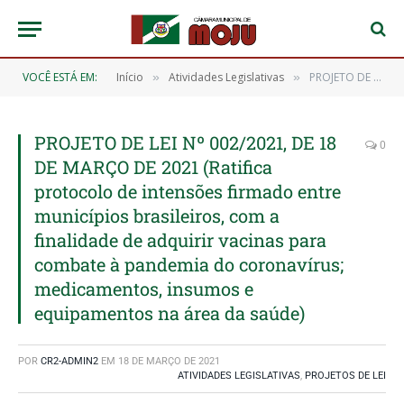
VOCÊ ESTÁ EM:
Início
Atividades Legislativas
PROJETO DE LEI Nº 002/2021, DE 18 DE MARÇO DE 2021 (Ratifica protocolo de intensões firmado entre municípios brasileiros, com a finalidade de adquirir vacinas para combate à pandemia do coronavírus; medicamentos, insumos e equipamentos na área da saúde)
»
»
PROJETO DE LEI Nº 002/2021, DE 18
0
DE MARÇO DE 2021 (Ratifica
protocolo de intensões firmado entre
municípios brasileiros, com a
finalidade de adquirir vacinas para
combate à pandemia do coronavírus;
medicamentos, insumos e
equipamentos na área da saúde)
POR
CR2-ADMIN2
EM
18 DE MARÇO DE 2021
ATIVIDADES LEGISLATIVAS
,
PROJETOS DE LEI