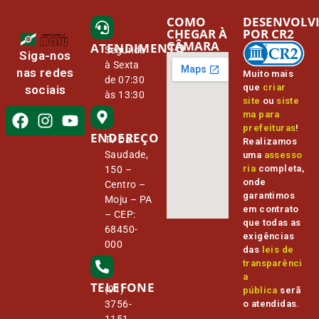
COMO
DESENVOLV
CHEGAR À
POR CR2
CÂMARA
ATENDIMENTO
Segunda
Siga-nos
à Sexta
nas redes
Muito mais
de 07:30
que
criar
sociais
às 13:30
site
ou
siste
ma para
prefeituras
!
ENDEREÇO
Tv Da
Realizamos
Saudade,
uma
assesso
ria
completa,
150 –
onde
Centro –
garantimos
Moju – PA
em contrato
– CEP:
que todas as
68450-
exigências
000
das
leis de
transparênci
a
TELEFONE
(91)
pública
serã
o atendidas.
3756-