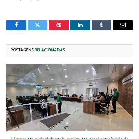
Facebook
Twitter
Pinterest
O
Tumblr
E-
LinkedIn
mail
POSTAGENS
RELACIONADAS