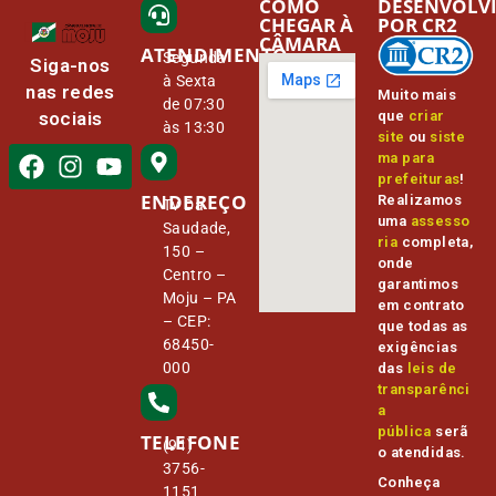
COMO
DESENVOLV
CHEGAR À
POR CR2
CÂMARA
ATENDIMENTO
Segunda
Siga-nos
à Sexta
nas redes
Muito mais
de 07:30
que
criar
sociais
às 13:30
site
ou
siste
ma para
prefeituras
!
ENDEREÇO
Realizamos
Tv Da
uma
assesso
Saudade,
ria
completa,
150 –
onde
Centro –
garantimos
Moju – PA
em contrato
– CEP:
que todas as
68450-
exigências
000
das
leis de
transparênci
a
pública
serã
TELEFONE
(91)
o atendidas.
3756-
Conheça
1151