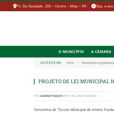
Tv. Da Saudade, 150 – Centro – Moju – PA
Seg. a sex
O MUNICÍPIO
A CÂMARA
VOCÊ ESTÁ EM:
Início
Atividades Legislativas
»
PROJETO DE LEI MUNICIPAL Nº
POR
ADMINISTRADOR
EM
10 DE JUNHO DE 2020
Denomina de “Escola Municipal de ensino Funda