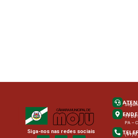
ATEN
Segund
ENDE
Tv Da 
PA – 
Siga-nos nas redes sociais
TELE
(91) 