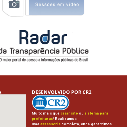
A
DESENVOLVIDO POR CR2
Muito mais que
criar site
ou
sistema para
prefeituras
! Realizamos
uma
assessoria
completa, onde garantimos