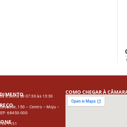
COMO CHEGAR À CÂMAR
DIMENTO
a à Sexta de 07:30 às 13:30
REÇO
Saudade, 150 – Centro – Moju –
CEP: 68450-000
FONE
3756-1151