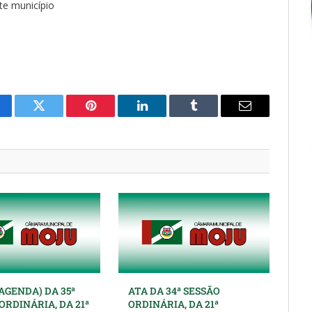
te município
cebook
Twitter
Pinterest
O
Tumblr
E-
LinkedIn
mail
AGENDA) DA 35ª
ATA DA 34ª SESSÃO
ORDINÁRIA, DA 21ª
ORDINÁRIA, DA 21ª