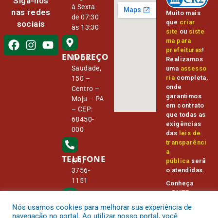
Siga-nos
à Sexta
nas redes
Muito mais
de 07:30
que
criar
sociais
às 13:30
site
ou
siste
ma para
prefeituras
!
ENDEREÇO
Tv Da
Realizamos
Saudade,
uma
assesso
ria
completa,
150 –
onde
Centro –
garantimos
Moju – PA
em contrato
– CEP:
que todas as
68450-
exigências
000
das
leis de
transparênci
a
TELEFONE
(91)
pública
serã
o atendidas.
3756-
1151
Conheça
o
PNTP
e
o
Radar da
Nós usamos cookies para melhorar sua experiência de
E-MAIL
Transparênc
camara@
navegação no portal. Ao utilizar nosso portal, você