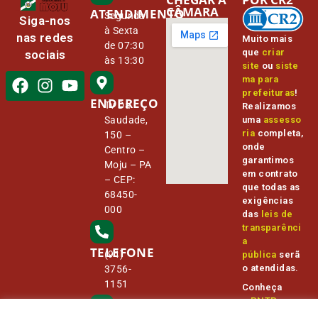
CÂMARA
ATENDIMENTO
Segunda
Siga-nos
à Sexta
nas redes
Muito mais
de 07:30
que
criar
sociais
às 13:30
site
ou
siste
ma para
prefeituras
!
ENDEREÇO
Tv Da
Realizamos
Saudade,
uma
assesso
ria
completa,
150 –
onde
Centro –
garantimos
Moju – PA
em contrato
– CEP:
que todas as
68450-
exigências
000
das
leis de
transparênci
a
TELEFONE
(91)
pública
serã
o atendidas.
3756-
1151
Conheça
o
PNTP
e
o
Radar da