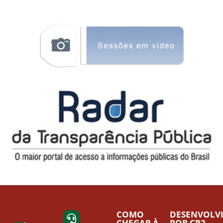
COMO
DESENVOLV
CHEGAR À
POR CR2