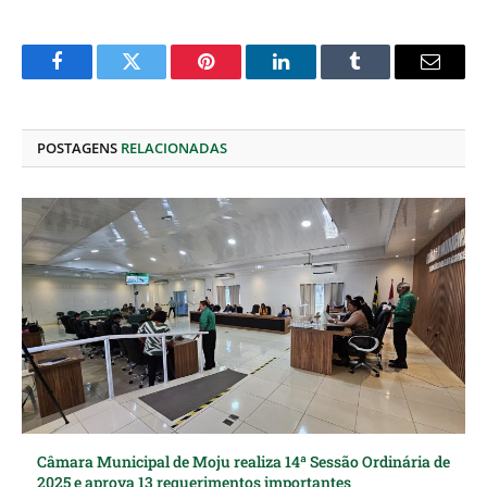
Facebook
Twitter
Pinterest
O
Tumblr
E-
LinkedIn
mail
POSTAGENS
RELACIONADAS
Câmara Municipal de Moju realiza 14ª Sessão Ordinária de
2025 e aprova 13 requerimentos importantes