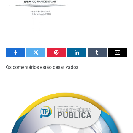
Facebook
Twitter
Pinterest
O
Tumblr
E-
LinkedIn
mail
Os comentários estão desativados.