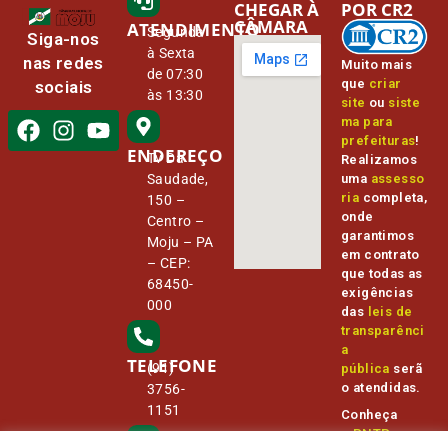
CHEGAR À
POR CR2
CÂMARA
ATENDIMENTO
Segunda
Siga-nos
à Sexta
nas redes
Muito mais
de 07:30
que
criar
sociais
às 13:30
site
ou
siste
ma para
prefeituras
!
ENDEREÇO
Tv Da
Realizamos
Saudade,
uma
assesso
ria
completa,
150 –
onde
Centro –
garantimos
Moju – PA
em contrato
– CEP:
que todas as
68450-
exigências
000
das
leis de
transparênci
a
TELEFONE
(91)
pública
serã
o atendidas.
3756-
1151
Conheça
o
PNTP
e