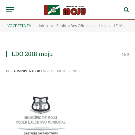
VOCÊ ESTÁ EM:
Início
Publicações Oficiais
Leis
LEI MUNICIPAL Nº 956/2017, DE 11 DE JULHO DE 2017 (LDO 2018 Dispõe sobre as Diretrizes para a elaboração da Lei Orçamentária do município de Moju, estado do Pará, para o exercício financeiro 2018 e dá outras providências)
»
»
»
LDO 2018 moju
0
POR
ADMINISTRADOR
EM
26 DE JULHO DE 2017