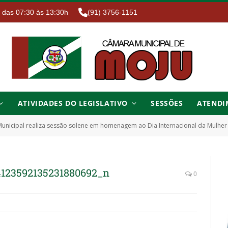
. das 07:30 às 13:30h
(91) 3756-1151
ATIVIDADES DO LEGISLATIVO
SESSÕES
ATENDI
unicipal realiza sessão solene em homenagem ao Dia Internacional da Mulher
4123592135231880692_n
0