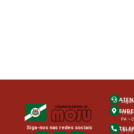
ATEN
Segund
ENDE
Tv Da 
PA – 
Siga-nos nas redes sociais
TELE
(91) 