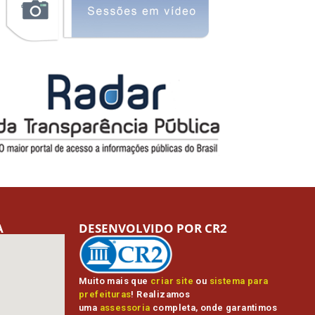
A
DESENVOLVIDO POR CR2
Muito mais que
criar site
ou
sistema para
prefeituras
! Realizamos
uma
assessoria
completa, onde garantimos