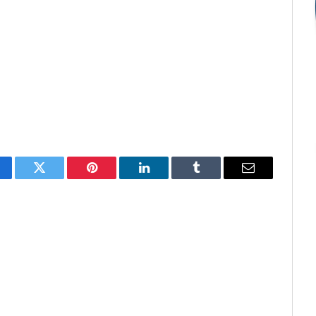
cebook
Twitter
Pinterest
O
Tumblr
E-
LinkedIn
mail