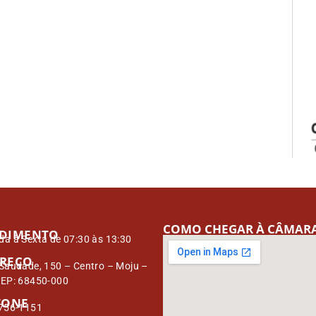
COMO CHEGAR À CÂMAR
DIMENTO
a à Sexta de 07:30 às 13:30
REÇO
Saudade, 150 – Centro – Moju –
CEP: 68450-000
FONE
3756-1151