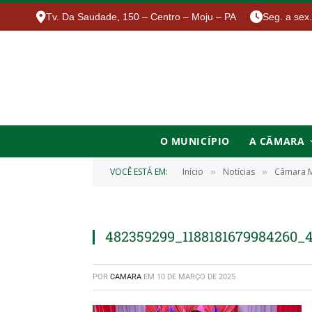
Tv. Da Saudade, 150 – Centro – Moju – PA
Seg. a sex
O MUNICÍPIO
A CÂMARA
VOCÊ ESTÁ EM:
Início
Notícias
Câmara M
»
»
482359299_1188181679984260_
POR
CAMARA
EM
10 DE MARÇO DE 2025