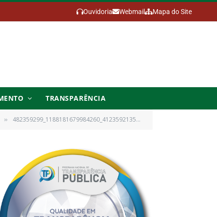
Ouvidoria
Webmail
Mapa do Site
MENTO
TRANSPARÊNCIA
482359299_1188181679984260_4123592135231880692_n
»