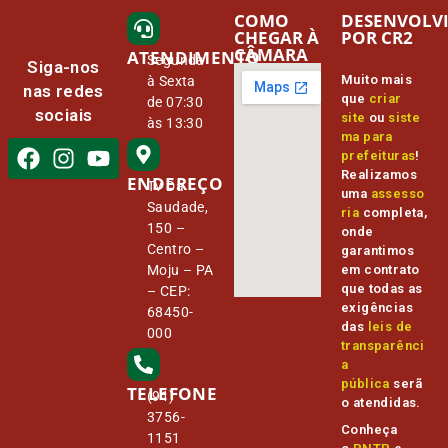
COMO
DESENVOLV
CHEGAR À
POR CR2
CÂMARA
ATENDIMENTO
Segunda
Siga-nos
Muito mais
à Sexta
nas redes
que
criar
de 07:30
sociais
site
ou
siste
às 13:30
ma para
prefeituras
!
Realizamos
ENDEREÇO
Tv Da
uma
assesso
Saudade,
ria
completa,
150 –
onde
Centro –
garantimos
Moju – PA
em contrato
que todas as
– CEP:
exigências
68450-
das
leis de
000
transparênci
a
pública
serã
TELEFONE
(91)
o atendidas.
3756-
Conheça
1151