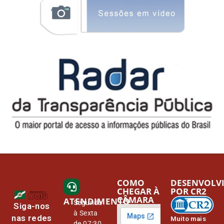
COMO
DESENVOLV
CHEGAR À
POR CR2
CÂMARA
ATENDIMENTO
Segunda
Siga-nos
à Sexta
nas redes
Muito mais
de 07:30