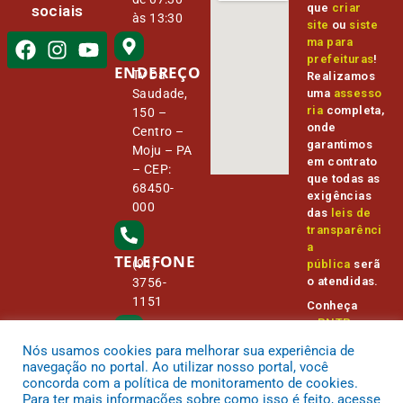
que
criar
sociais
às 13:30
site
ou
siste
ma para
prefeituras
!
ENDEREÇO
Tv Da
Realizamos
Saudade,
uma
assesso
ria
completa,
150 –
onde
Centro –
garantimos
Moju – PA
em contrato
– CEP:
que todas as
68450-
exigências
000
das
leis de
transparênci
a
TELEFONE
(91)
pública
serã
o atendidas.
3756-
1151
Conheça
o
PNTP
e
o
Radar da
Nós usamos cookies para melhorar sua experiência de
E-MAIL
Transparênc
camara@
navegação no portal. Ao utilizar nosso portal, você
ia Pública
cmmoju.p
concorda com a política de monitoramento de cookies.
a.gov.br
Para ter mais informações sobre como isso é feito, acesse