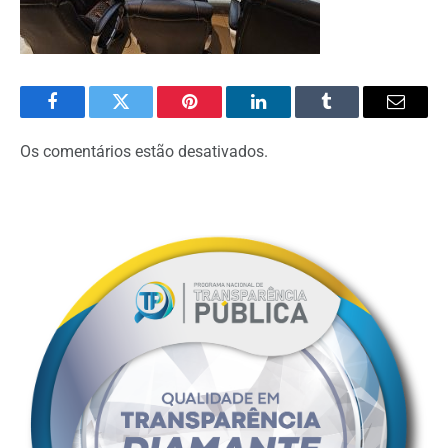
Facebook
Twitter
Pinterest
O
Tumblr
E-
LinkedIn
mail
Os comentários estão desativados.