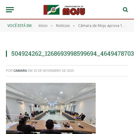
VOCÊ ESTÁ EM:
Início
Notícias
Câmara de Moju aprova 16 requerimentos durante a 15ª Sessão Ordinária
»
»
504924262_1268693998599694_464947870
POR
CAMARA
EM
25 DE NOVEMBRO DE 2025