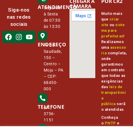
CHEGAR À
POR CR2
CÂMARA
ATENDIMENTO
Segunda
Siga-nos
Muito mais
à Sexta
nas redes
que
criar
de 07:30
sociais
site
ou
siste
às 13:30
ma para
prefeituras
!
Realizamos
ENDEREÇO
Tv Da
uma
assesso
Saudade,
ria
completa,
150 –
onde
Centro –
garantimos
Moju – PA
em contrato
que todas as
– CEP:
exigências
68450-
das
leis de
000
transparênci
a
pública
serã
TELEFONE
(91)
o atendidas.
3756-
Conheça
1151
o
PNTP
e
o
Radar da