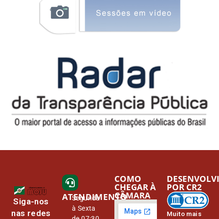
COMO
DESENVOLV
CHEGAR À
POR CR2
CÂMARA
ATENDIMENTO
Segunda
Siga-nos
à Sexta
nas redes
Muito mais
de 07:30