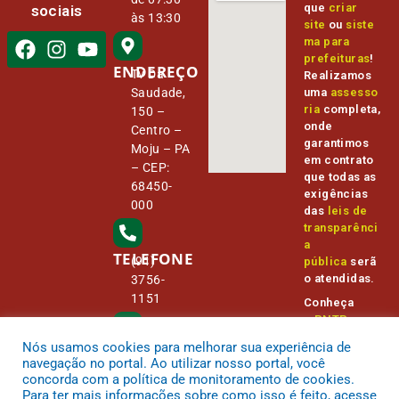
que
criar
sociais
às 13:30
site
ou
siste
ma para
prefeituras
!
ENDEREÇO
Tv Da
Realizamos
Saudade,
uma
assesso
ria
completa,
150 –
onde
Centro –
garantimos
Moju – PA
em contrato
– CEP:
que todas as
68450-
exigências
000
das
leis de
transparênci
a
TELEFONE
(91)
pública
serã
o atendidas.
3756-
1151
Conheça
o
PNTP
e
o
Radar da
Nós usamos cookies para melhorar sua experiência de
E-MAIL
Transparênc
camara@
navegação no portal. Ao utilizar nosso portal, você
ia Pública
cmmoju.p
concorda com a política de monitoramento de cookies.
a.gov.br
Para ter mais informações sobre como isso é feito, acesse