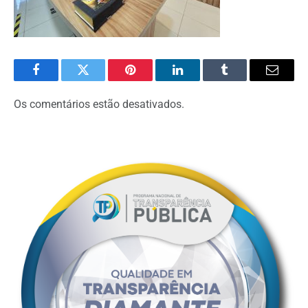
Facebook
Twitter
Pinterest
O
Tumblr
E-
LinkedIn
mail
Os comentários estão desativados.