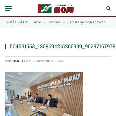
VOCÊ ESTÁ EM:
Início
Notícias
Câmara de Moju aprova 16 requerimentos durante a 15ª Sessão Ordinária
»
»
504531553_1268694215266339_9023716797
POR
CAMARA
EM
25 DE NOVEMBRO DE 2025