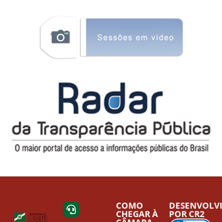
COMO
DESENVOLV
CHEGAR À
POR CR2