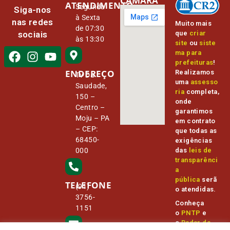
CÂMARA
ATENDIMENTO
Segunda
Siga-nos
à Sexta
nas redes
Muito mais
de 07:30
que
criar
sociais
às 13:30
site
ou
siste
ma para
prefeituras
!
ENDEREÇO
Realizamos
Tv Da
uma
assesso
Saudade,
ria
completa,
150 –
onde
Centro –
garantimos
Moju – PA
em contrato
– CEP:
que todas as
68450-
exigências
000
das
leis de
transparênci
a
pública
serã
TELEFONE
(91)
o atendidas.
3756-
Conheça
1151
o
PNTP
e
o
Radar da