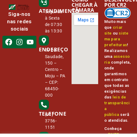
CHEGAR À
POR CR2
CÂMARA
ATENDIMENTO
Segunda
Siga-nos
à Sexta
nas redes
Muito mais
de 07:30
que
criar
sociais
às 13:30
site
ou
siste
ma para
prefeituras
!
ENDEREÇO
Tv Da
Realizamos
Saudade,
uma
assesso
ria
completa,
150 –
onde
Centro –
garantimos
Moju – PA
em contrato
– CEP:
que todas as
68450-
exigências
000
das
leis de
transparênci
a
TELEFONE
(91)
pública
serã
o atendidas.
3756-
1151
Conheça
o
PNTP
e