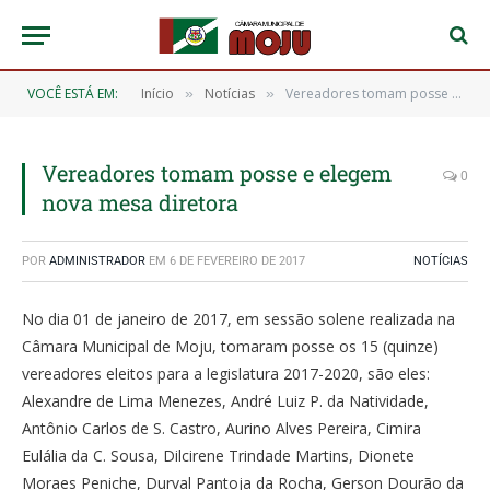
VOCÊ ESTÁ EM:
Início
Notícias
Vereadores tomam posse e elegem nova mesa diretora
»
»
Vereadores tomam posse e elegem
0
nova mesa diretora
POR
ADMINISTRADOR
EM
6 DE FEVEREIRO DE 2017
NOTÍCIAS
No dia 01 de janeiro de 2017, em sessão solene realizada na
Câmara Municipal de Moju, tomaram posse os 15 (quinze)
vereadores eleitos para a legislatura 2017-2020, são eles:
Alexandre de Lima Menezes, André Luiz P. da Natividade,
Antônio Carlos de S. Castro, Aurino Alves Pereira, Cimira
Eulália da C. Sousa, Dilcirene Trindade Martins, Dionete
Moraes Peniche, Durval Pantoja da Rocha, Gerson Dourão da