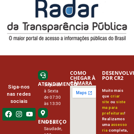
COMO
DESENVOLV
CHEGAR À
POR CR2
CÂMARA
ATENDIMENTO
Segunda
Siga-nos
Muito mais
à Sexta
nas redes
que
criar
de 07:30
sociais
site
ou
siste
às 13:30
ma para
prefeituras
!
Realizamos
ENDEREÇO
Tv Da
uma
assesso
Saudade,
ria
completa,