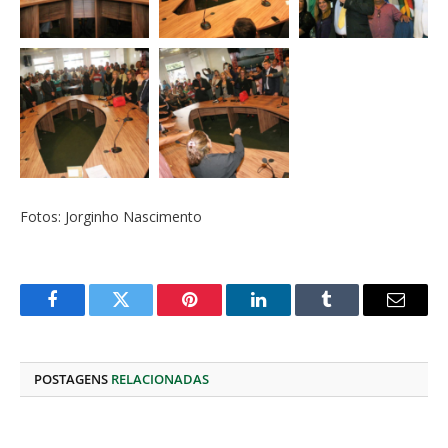
Fotos: Jorginho Nascimento
Facebook
Twitter
Pinterest
O
Tumblr
E-
LinkedIn
mail
POSTAGENS
RELACIONADAS