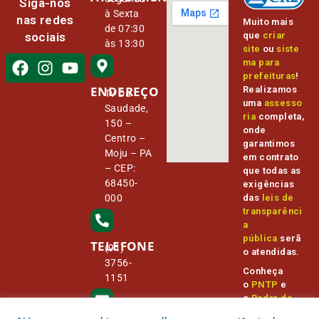
Siga-nos
à Sexta
nas redes
Muito mais
de 07:30
que
criar
sociais
às 13:30
site
ou
siste
ma para
prefeituras
!
ENDEREÇO
Realizamos
Tv Da
uma
assesso
Saudade,
ria
completa,
150 –
onde
Centro –
garantimos
Moju – PA
em contrato
– CEP:
que todas as
68450-
exigências
000
das
leis de
transparênci
a
pública
serã
TELEFONE
(91)
o atendidas.
3756-
Conheça
1151
o
PNTP
e
o
Radar da
Transparênc