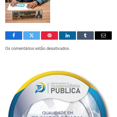
Facebook
Twitter
Pinterest
O
Tumblr
E-
LinkedIn
mail
Os comentários estão desativados.