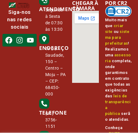
CHEGAR À
POR CR2
CÂMARA
ATENDIMENTO
Segunda
Siga-nos
à Sexta
nas redes
Muito mais
de 07:30
que
criar
sociais
às 13:30
site
ou
siste
ma para
prefeituras
!
ENDEREÇO
Tv Da
Realizamos
Saudade,
uma
assesso
ria
completa,
150 –
onde
Centro –
garantimos
Moju – PA
em contrato
– CEP:
que todas as
68450-
exigências
000
das
leis de
transparênci
a
TELEFONE
(91)
pública
serã
o atendidas.
3756-
1151
Conheça
o
PNTP
e