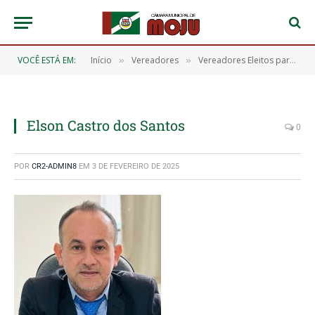
VOCÊ ESTÁ EM:
Início
Vereadores
Vereadores Eleitos para o Exercício de 2025 a 2028
»
»
Elson Castro dos Santos
0
POR
CR2-ADMIN8
EM
3 DE FEVEREIRO DE 2025