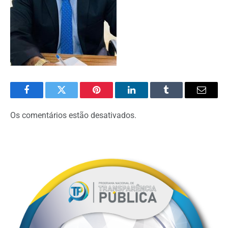
Facebook
Twitter
Pinterest
O
Tumblr
E-
LinkedIn
mail
Os comentários estão desativados.