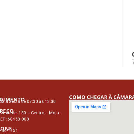
COMO CHEGAR À CÂMAR
DIMENTO
a à Sexta de 07:30 às 13:30
REÇO
Saudade, 150 – Centro – Moju –
CEP: 68450-000
FONE
3756-1151