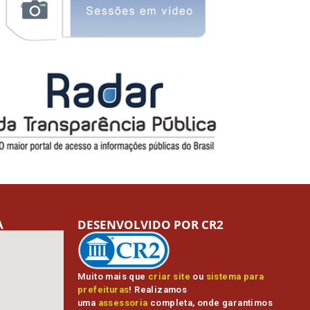
A
DESENVOLVIDO POR CR2
Muito mais que
criar site
ou
sistema para
prefeituras
! Realizamos
uma
assessoria
completa, onde garantimos