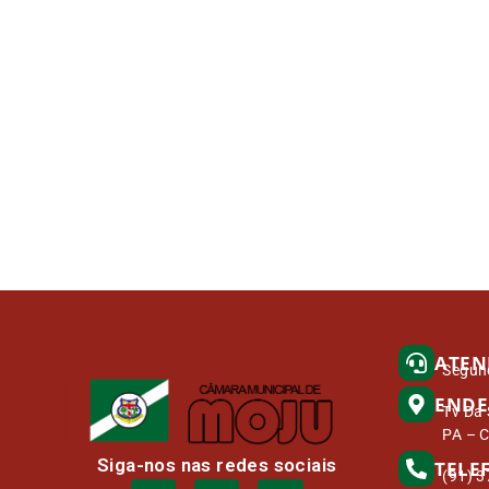
ATEN
Segund
ENDE
Tv Da 
PA – 
Siga-nos nas redes sociais
TELE
(91) 