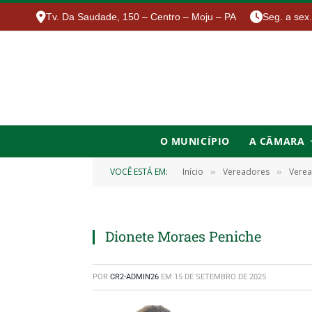
Tv. Da Saudade, 150 – Centro – Moju – PA
Seg. a sex
O MUNICÍPIO
A CÂMARA
VOCÊ ESTÁ EM:
Início
Vereadores
Verea
»
»
Dionete Moraes Peniche
POR
CR2-ADMIN26
EM
15 DE SETEMBRO DE 2025