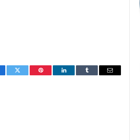
cebook
Twitter
Pinterest
O
Tumblr
E-
LinkedIn
mail