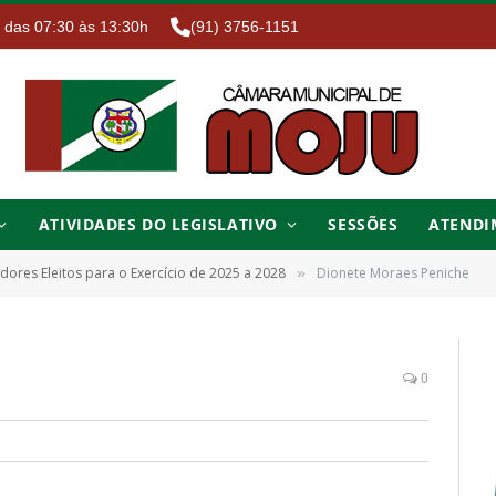
. das 07:30 às 13:30h
(91) 3756-1151
ATIVIDADES DO LEGISLATIVO
SESSÕES
ATENDI
dores Eleitos para o Exercício de 2025 a 2028
Dionete Moraes Peniche
»
0