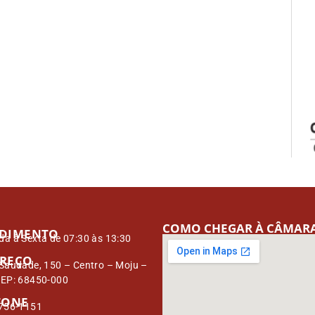
COMO CHEGAR À CÂMAR
DIMENTO
a à Sexta de 07:30 às 13:30
REÇO
Saudade, 150 – Centro – Moju –
CEP: 68450-000
FONE
3756-1151