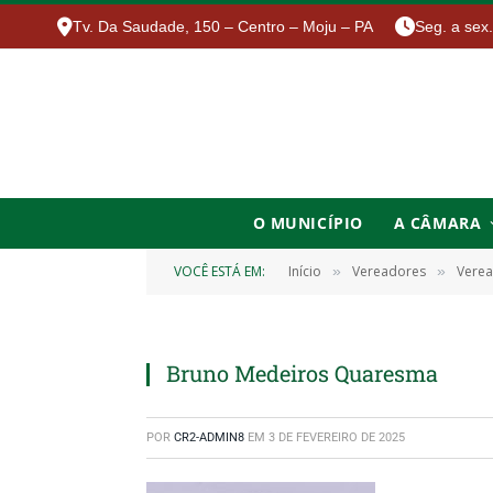
Tv. Da Saudade, 150 – Centro – Moju – PA
Seg. a sex
O MUNICÍPIO
A CÂMARA
VOCÊ ESTÁ EM:
Início
Vereadores
Verea
»
»
Bruno Medeiros Quaresma
POR
CR2-ADMIN8
EM
3 DE FEVEREIRO DE 2025