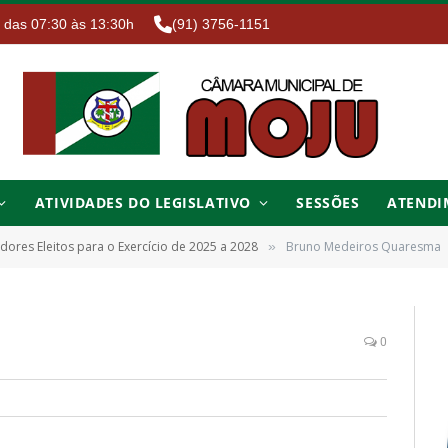
. das 07:30 às 13:30h
(91) 3756-1151
ATIVIDADES DO LEGISLATIVO
SESSÕES
ATENDI
dores Eleitos para o Exercício de 2025 a 2028
Bruno Medeiros Quaresma
»
0