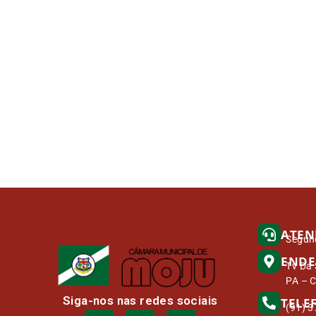
ATEN
Segund
ENDE
Tv Da 
PA – 
Siga-nos nas redes sociais
TELE
(91) 