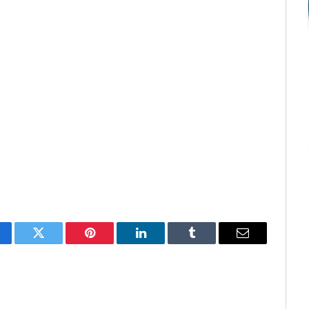
cebook
Twitter
Pinterest
O
Tumblr
E-
LinkedIn
mail