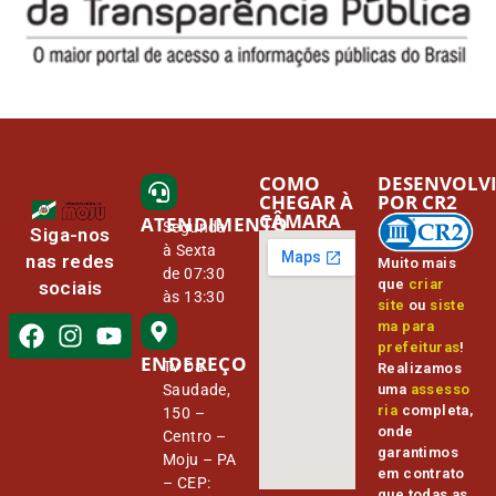
COMO
DESENVOLV
CHEGAR À
POR CR2
CÂMARA
ATENDIMENTO
Segunda
Siga-nos
à Sexta
nas redes
Muito mais
de 07:30
que
criar
sociais
às 13:30
site
ou
siste
ma para
prefeituras
!
ENDEREÇO
Tv Da
Realizamos
Saudade,
uma
assesso
ria
completa,
150 –
onde
Centro –
garantimos
Moju – PA
em contrato
– CEP:
que todas as