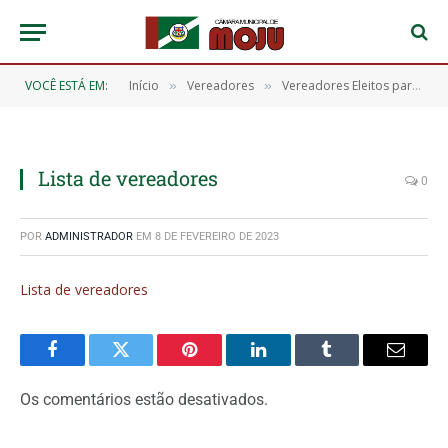
VOCÊ ESTÁ EM:
Início
Vereadores
Vereadores Eleitos para o Exercício de 2021 a 2024
»
»
Lista de vereadores
0
POR
ADMINISTRADOR
EM
8 DE FEVEREIRO DE 2023
Lista de vereadores
Facebook
Twitter
Pinterest
O
Tumblr
E-
LinkedIn
mail
Os comentários estão desativados.