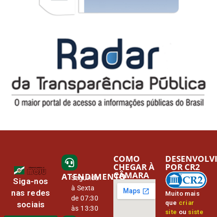
COMO
DESENVOLV
CHEGAR À
POR CR2
CÂMARA
ATENDIMENTO
Segunda
Siga-nos
à Sexta
nas redes
Muito mais
de 07:30
que
criar
sociais
às 13:30
site
ou
siste