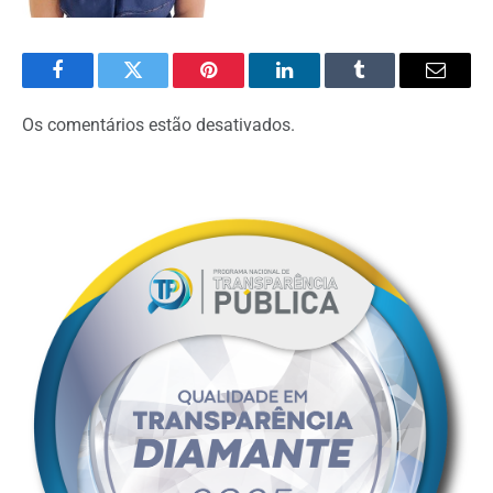
Facebook
Twitter
Pinterest
O
Tumblr
E-
LinkedIn
mail
Os comentários estão desativados.