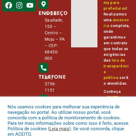
ma para
prefeituras
!
ENDEREÇO
Tv Da
Realizamos
Saudade,
uma
assesso
ria
completa,
150 –
onde
Centro –
garantimos
Moju – PA
em contrato
– CEP:
que todas as
68450-
exigências
000
das
leis de
transparênci
a
TELEFONE
(91)
pública
serã
o atendidas.
3756-
1151
Conheça
o
PNTP
e
o
Radar da
Nós usamos cookies para melhorar sua experiência de
E-MAIL
Transparênc
camara@
navegação no portal. Ao utilizar nosso portal, você
ia Pública
cmmoju.p
concorda com a política de monitoramento de cookies.
a.gov.br
Para ter mais informações sobre como isso é feito, acesse
Política de cookies (
Leia mais
). Se você concorda, clique
em ACEITO.