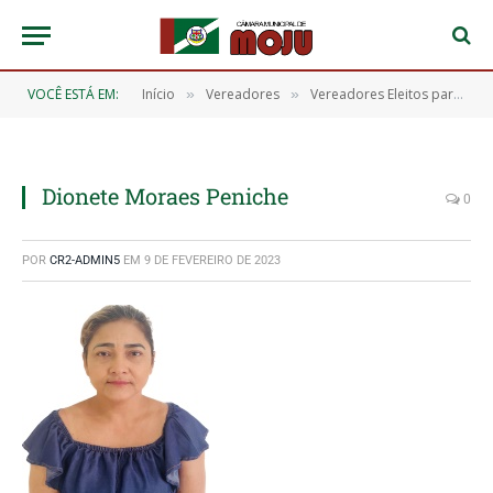
VOCÊ ESTÁ EM:
Início
Vereadores
Vereadores Eleitos para o Exercício de 2021 a 2024
»
»
Dionete Moraes Peniche
0
POR
CR2-ADMIN5
EM
9 DE FEVEREIRO DE 2023