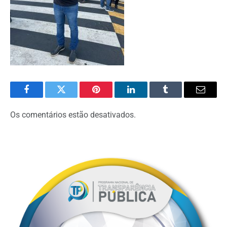
Facebook
Twitter
Pinterest
O
Tumblr
E-
LinkedIn
mail
Os comentários estão desativados.