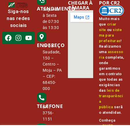
CHEGAR À
POR CR2
CÂMARA
ATENDIMENTO
Segunda
Siga-nos
à Sexta
nas redes
Muito mais
de 07:30
que
criar
sociais
às 13:30
site
ou
siste
ma para
prefeituras
!
ENDEREÇO
Tv Da
Realizamos
Saudade,
uma
assesso
ria
completa,
150 –
onde
Centro –
garantimos
Moju – PA
em contrato
– CEP:
que todas as
68450-
exigências
000
das
leis de
transparênci
a
TELEFONE
(91)
pública
serã
o atendidas.
3756-
1151
Conheça
o
PNTP
e