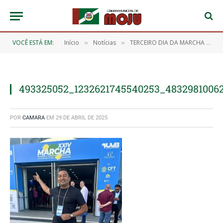
VOCÊ ESTÁ EM:
Início
Notícias
TERCEIRO DIA DA MARCHA DOS VEREADORES EM BRASÍLIA
»
»
493325052_1232621745540253_4832981006
POR
CAMARA
EM
29 DE ABRIL DE 2025