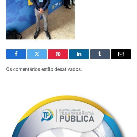
Facebook
Twitter
Pinterest
O
Tumblr
E-
LinkedIn
mail
Os comentários estão desativados.