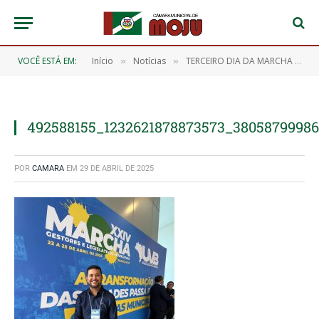
VOCÊ ESTÁ EM:
Início
Notícias
TERCEIRO DIA DA MARCHA DOS VEREADORES EM BRASÍLIA
»
»
492588155_1232621878873573_3805879998
POR
CAMARA
EM
29 DE ABRIL DE 2025