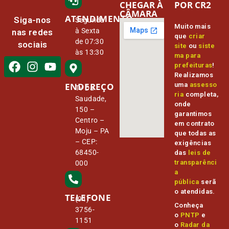
CHEGAR À
POR CR2
CÂMARA
ATENDIMENTO
Siga-nos
Segunda
Muito mais
à Sexta
nas redes
que
criar
de 07:30
sociais
site
ou
siste
às 13:30
ma para
prefeituras
!
Realizamos
ENDEREÇO
uma
assesso
Tv Da
ria
completa,
Saudade,
onde
150 –
garantimos
Centro –
em contrato
Moju – PA
que todas as
– CEP:
exigências
68450-
das
leis de
transparênci
000
a
pública
serã
o atendidas.
TELEFONE
(91)
Conheça
3756-
o
PNTP
e
1151
o
Radar da