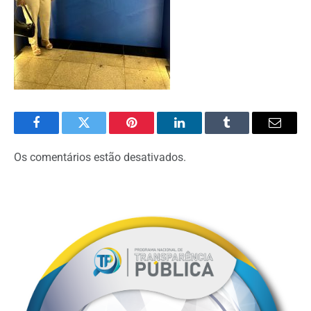
Facebook
Twitter
Pinterest
O
Tumblr
E-
LinkedIn
mail
Os comentários estão desativados.