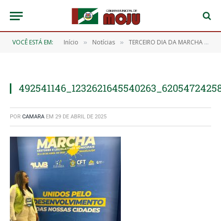
VOCÊ ESTÁ EM:
Início
Notícias
TERCEIRO DIA DA MARCHA DOS VEREADORES EM BRASÍLIA
»
»
492541146_1232621645540263_6205472425
POR
CAMARA
EM
29 DE ABRIL DE 2025