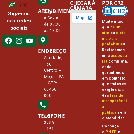
CHEGAR À
POR CR2
CÂMARA
ATENDIMENTO
Segunda
Siga-nos
à Sexta
nas redes
Muito mais
de 07:30
que
criar
sociais
às 13:30
site
ou
siste
ma para
prefeituras
!
ENDEREÇO
Realizamos
Tv Da
uma
assesso
Saudade,
ria
completa,
150 –
onde
Centro –
garantimos
Moju – PA
em contrato
– CEP:
que todas as
68450-
exigências
000
das
leis de
transparênci
a
pública
serã
TELEFONE
(91)
o atendidas.
3756-
Conheça
1151
o
PNTP
e