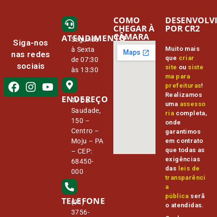
COMO
DESENVOLV
CHEGAR À
POR CR2
CÂMARA
ATENDIMENTO
Segunda
Siga-nos
Muito mais
à Sexta
nas redes
que
criar
de 07:30
sociais
site
ou
siste
às 13:30
ma para
prefeituras
!
Realizamos
ENDEREÇO
Tv Da
uma
assesso
Saudade,
ria
completa,
150 –
onde
Centro –
garantimos
Moju – PA
em contrato
que todas as
– CEP:
exigências
68450-
das
leis de
000
transparênci
a
pública
serã
TELEFONE
(91)
o atendidas.
3756-