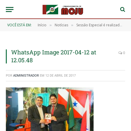
VOCÊ ESTÁ EM:
Início
Notícias
Sessão Especial é realizada para homenagear os 30 anos do Martírio de Virgílio Serrão Secramento
»
»
WhatsApp Image 2017-04-12 at
0
12.05.48
POR
ADMINISTRADOR
EM
12 DE ABRIL DE 2017