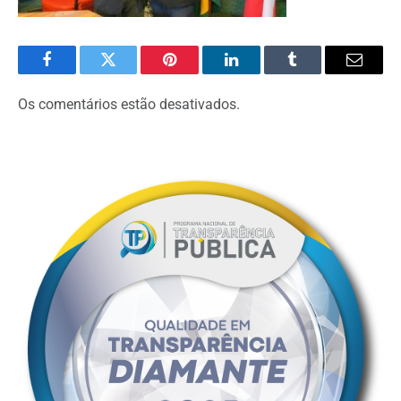
Facebook
Twitter
Pinterest
O
Tumblr
E-
LinkedIn
mail
Os comentários estão desativados.