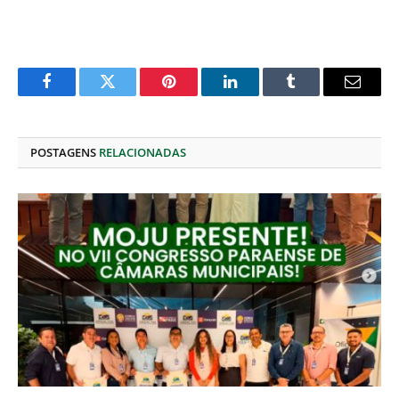
Facebook
Twitter
Pinterest
O
Tumblr
E-
LinkedIn
mail
POSTAGENS
RELACIONADAS