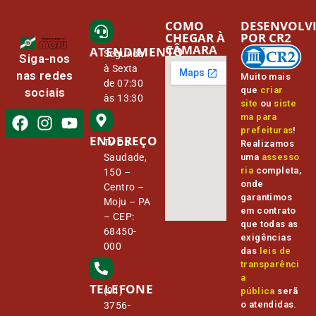
COMO
DESENVOLV
CHEGAR À
POR CR2
CÂMARA
ATENDIMENTO
Segunda
Siga-nos
à Sexta
nas redes
Muito mais
de 07:30
que
criar
sociais
às 13:30
site
ou
siste
ma para
prefeituras
!
ENDEREÇO
Tv Da
Realizamos
Saudade,
uma
assesso
ria
completa,
150 –
onde
Centro –
garantimos
Moju – PA
em contrato
– CEP:
que todas as
68450-
exigências
000
das
leis de
transparênci
a
TELEFONE
(91)
pública
serã
o atendidas.
3756-