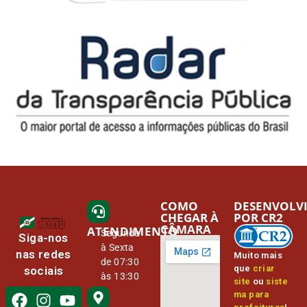
COMO
DESENVOLV
CHEGAR À
POR CR2
CÂMARA
ATENDIMENTO
Segunda
Siga-nos
à Sexta
nas redes
Muito mais
de 07:30
que
criar
sociais
às 13:30
site
ou
siste
ma para