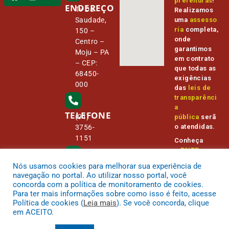
prefeituras
!
ENDEREÇO
Tv Da
Realizamos
Saudade,
uma
assesso
ria
completa,
150 –
onde
Centro –
garantimos
Moju – PA
em contrato
– CEP:
que todas as
68450-
exigências
000
das
leis de
transparênci
a
TELEFONE
(91)
pública
serã
o atendidas.
3756-
1151
Conheça
o
PNTP
e
o
Radar da
Nós usamos cookies para melhorar sua experiência de
E-MAIL
Transparênc
camara@
navegação no portal. Ao utilizar nosso portal, você
ia Pública
cmmoju.p
concorda com a política de monitoramento de cookies.
a.gov.br
Para ter mais informações sobre como isso é feito, acesse
Política de cookies (
Leia mais
). Se você concorda, clique
em ACEITO.