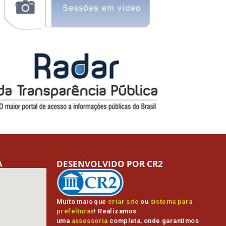
A
DESENVOLVIDO POR CR2
Muito mais que
criar site
ou
sistema para
prefeituras
! Realizamos
uma
assessoria
completa, onde garantimos