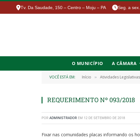
Tv. Da Saudade, 150 – Centro – Moju – PA
Seg. a sex
O MUNICÍPIO
A CÂMARA
VOCÊ ESTÁ EM:
Início
Atividades Legislativas
»
REQUERIMENTO Nº 093/2018
POR
ADMINISTRADOR
EM
12 DE SETEMBRO DE 2018
Fixar nas comunidades placas informando os hor