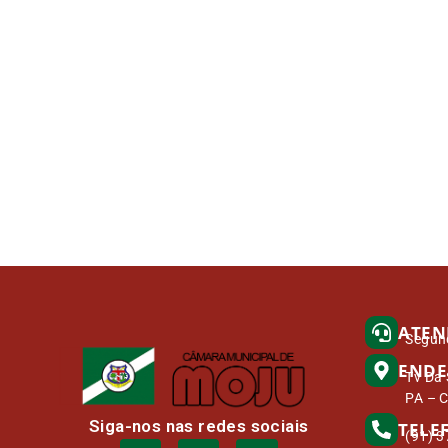
ATEN
Segund
ENDE
Tv Da 
PA – 
Siga-nos nas redes sociais
TELE
(91) 