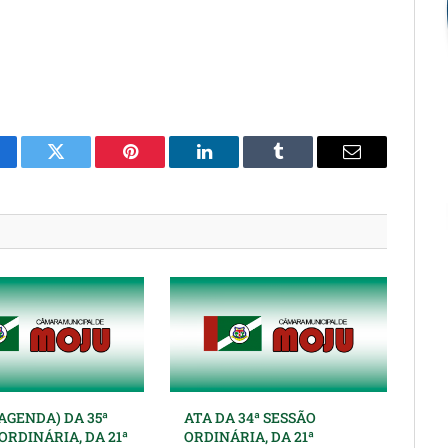
cebook
Twitter
Pinterest
O
Tumblr
E-
LinkedIn
mail
AGENDA) DA 35ª
ATA DA 34ª SESSÃO
ORDINÁRIA, DA 21ª
ORDINÁRIA, DA 21ª