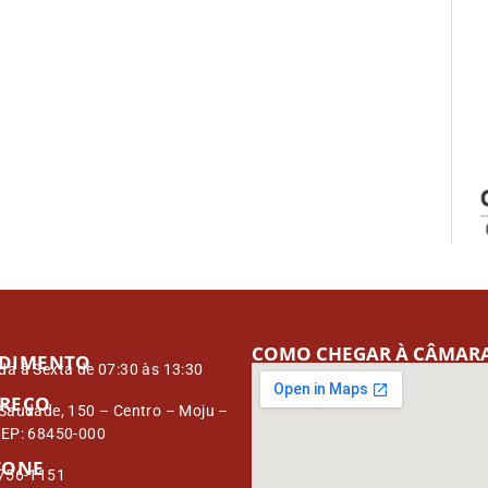
COMO CHEGAR À CÂMAR
DIMENTO
a à Sexta de 07:30 às 13:30
REÇO
Saudade, 150 – Centro – Moju –
CEP: 68450-000
FONE
3756-1151