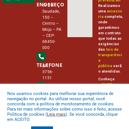
prefeituras
!
ENDEREÇO
Tv Da
Realizamos
Saudade,
uma
assesso
ria
completa,
150 –
onde
Centro –
garantimos
Moju – PA
em contrato
– CEP:
que todas as
68450-
exigências
000
das
leis de
transparênci
a
TELEFONE
(91)
pública
serã
o atendidas.
3756-
1151
Conheça
o
PNTP
e
o
Radar da
Nós usamos cookies para melhorar sua experiência de
E-MAIL
Transparênc
camara@
navegação no portal. Ao utilizar nosso portal, você
ia Pública
cmmoju.p
concorda com a política de monitoramento de cookies.
a.gov.br
Para ter mais informações sobre como isso é feito, acesse
Política de cookies (
Leia mais
). Se você concorda, clique
em ACEITO.