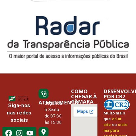
COMO
DESENVOLV
CHEGAR À
POR CR2
CÂMARA
ATENDIMENTO
Segunda
Siga-nos
à Sexta
nas redes
Muito mais
de 07:30
que
criar
sociais
às 13:30
site
ou
siste
ma para