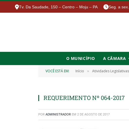
Tv. Da Saudade, 150 – Centro – Moju – PA
Seg. a sex
O MUNICÍPIO
A CÂMARA
VOCÊ ESTÁ EM:
Início
Atividades Legislativas
»
REQUERIMENTO Nº 064-2017
POR
ADMINISTRADOR
EM
2 DE AGOSTO DE 2017