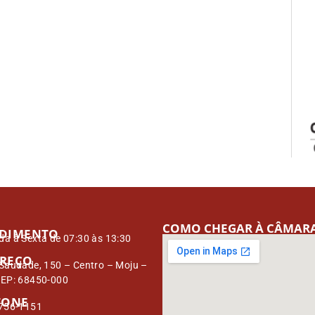
COMO CHEGAR À CÂMAR
DIMENTO
a à Sexta de 07:30 às 13:30
REÇO
Saudade, 150 – Centro – Moju –
CEP: 68450-000
FONE
3756-1151