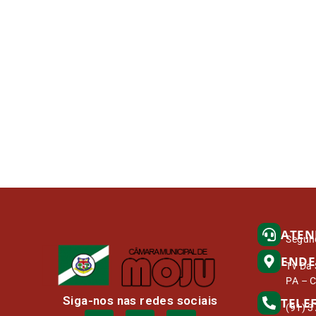
ATEN
Segund
ENDE
Tv Da 
PA – 
Siga-nos nas redes sociais
TELE
(91) 