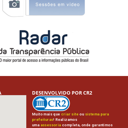
A
DESENVOLVIDO POR CR2
Muito mais que
criar site
ou
sistema para
prefeituras
! Realizamos
uma
assessoria
completa, onde garantimos