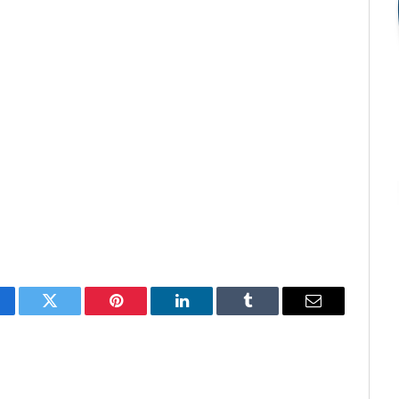
cebook
Twitter
Pinterest
O
Tumblr
E-
LinkedIn
mail