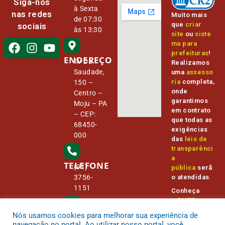
Siga-nos
à Sexta
nas redes
Muito mais
de 07:30
que
criar
sociais
às 13:30
site
ou
siste
ma para
prefeituras
!
ENDEREÇO
Tv Da
Realizamos
Saudade,
uma
assesso
ria
completa,
150 –
onde
Centro –
garantimos
Moju – PA
em contrato
– CEP:
que todas as
68450-
exigências
000
das
leis de
transparênci
a
TELEFONE
(91)
pública
serã
o atendidas.
3756-
1151
Conheça
o
PNTP
e
o
Radar da
Nós usamos cookies para melhorar sua experiência de
E-MAIL
Transparênc
camara@
navegação no portal. Ao utilizar nosso portal, você