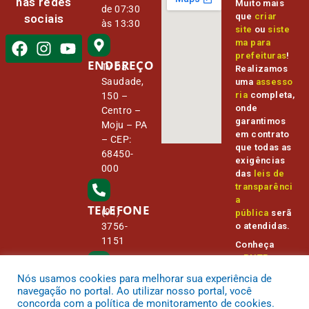
nas redes
Muito mais
de 07:30
que
criar
sociais
às 13:30
site
ou
siste
ma para
prefeituras
!
ENDEREÇO
Tv Da
Realizamos
Saudade,
uma
assesso
ria
completa,
150 –
onde
Centro –
garantimos
Moju – PA
em contrato
– CEP:
que todas as
68450-
exigências
000
das
leis de
transparênci
a
TELEFONE
(91)
pública
serã
o atendidas.
3756-
1151
Conheça
o
PNTP
e
o
Radar da
Nós usamos cookies para melhorar sua experiência de
E-MAIL
Transparênc
camara@
navegação no portal. Ao utilizar nosso portal, você
ia Pública
cmmoju.p
concorda com a política de monitoramento de cookies.