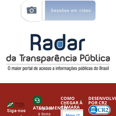
COMO
DESENVOLV
CHEGAR À
POR CR2
CÂMARA
ATENDIMENTO
Segunda
Siga-nos
à Sexta