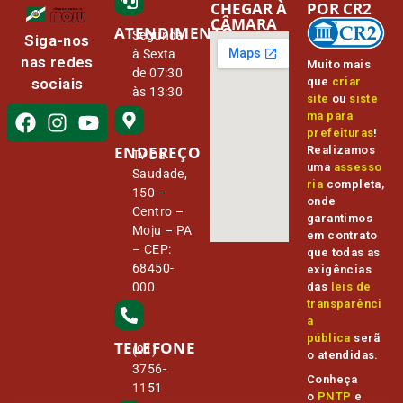
CHEGAR À
POR CR2
CÂMARA
ATENDIMENTO
Segunda
Siga-nos
à Sexta
nas redes
Muito mais
de 07:30
que
criar
sociais
às 13:30
site
ou
siste
ma para
prefeituras
!
ENDEREÇO
Realizamos
Tv Da
uma
assesso
Saudade,
ria
completa,
150 –
onde
Centro –
garantimos
Moju – PA
em contrato
– CEP:
que todas as
68450-
exigências
000
das
leis de
transparênci
a
pública
serã
TELEFONE
(91)
o atendidas.
3756-
Conheça
1151
o
PNTP
e