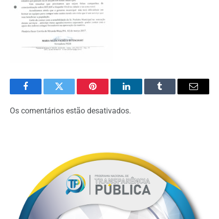
Facebook
Twitter
Pinterest
O
Tumblr
E-
LinkedIn
mail
Os comentários estão desativados.