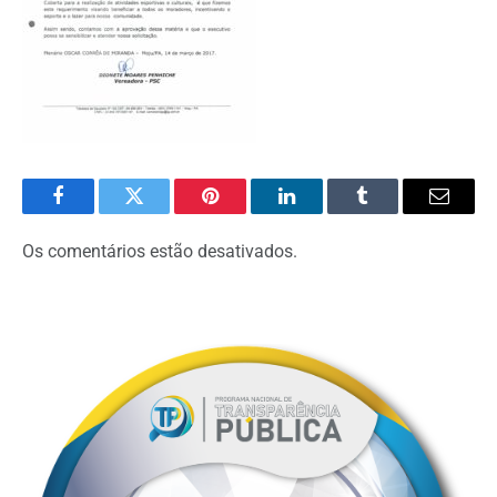
Facebook
Twitter
Pinterest
O
Tumblr
E-
LinkedIn
mail
Os comentários estão desativados.