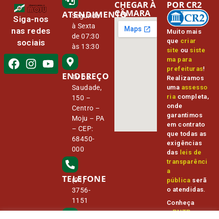
CHEGAR À
POR CR2
CÂMARA
ATENDIMENTO
Segunda
Siga-nos
à Sexta
nas redes
Muito mais
de 07:30
que
criar
sociais
às 13:30
site
ou
siste
ma para
prefeituras
!
ENDEREÇO
Tv Da
Realizamos
Saudade,
uma
assesso
ria
completa,
150 –
onde
Centro –
garantimos
Moju – PA
em contrato
– CEP:
que todas as
68450-
exigências
000
das
leis de
transparênci
a
TELEFONE
(91)
pública
serã
o atendidas.
3756-
1151
Conheça
o
PNTP
e