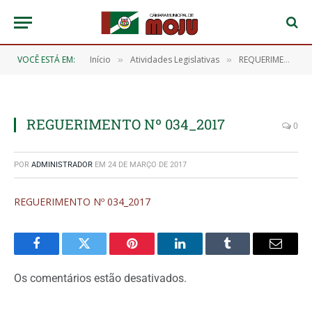
VOCÊ ESTÁ EM:
Início
Atividades Legislativas
REQUERIMENTO Nº 034/2017
»
»
REGUERIMENTO Nº 034_2017
0
POR
ADMINISTRADOR
EM
24 DE MARÇO DE 2017
REGUERIMENTO Nº 034_2017
Facebook
Twitter
Pinterest
O
Tumblr
E-
LinkedIn
mail
Os comentários estão desativados.