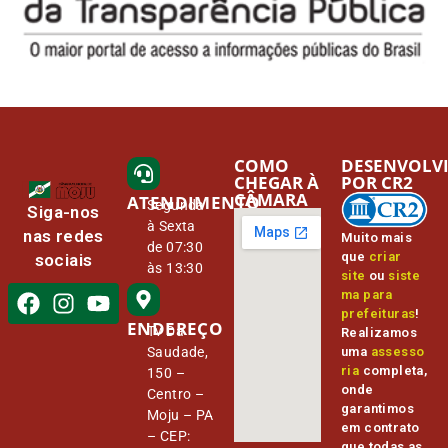
COMO
DESENVOLV
CHEGAR À
POR CR2
CÂMARA
ATENDIMENTO
Segunda
Siga-nos
à Sexta
nas redes
Muito mais
de 07:30
que
criar
sociais
às 13:30
site
ou
siste
ma para
prefeituras
!
ENDEREÇO
Tv Da
Realizamos
Saudade,
uma
assesso
ria
completa,
150 –
onde
Centro –
garantimos
Moju – PA
em contrato
– CEP:
que todas as